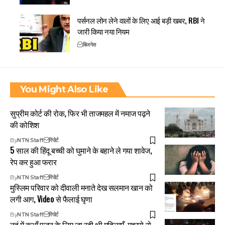
पर्सनल लोन लेने वालों के लिए आई बड़ी खबर, RBI ने
जारी किया नया नियम
बिजनेस
You Might Also Like
सुप्रीम कोर्ट की रोक, फिर भी ताजमहल में नमाज पढ़ने
की कोशिश
By
NTN Staff
रिपोर्ट
5 साल की हिंदू बच्ची को घुमाने के बहाने ले गया शावेज,
रेप कर हुआ फरार
By
NTN Staff
रिपोर्ट
मुस्लिम परिवार को दीवाली मनाते देख सलमान खान को
लगी आग, Video से फैलाई घृणा
By
NTN Staff
रिपोर्ट
नूहं में कुआँ पूजन के लिए जा रही थी महिलाएँ, मदरसे से