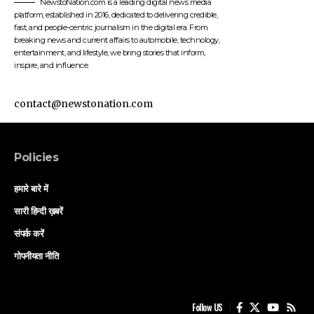
NewstoNation.com is a leading digital news media
platform, established in 2016, dedicated to delivering credible,
fast, and people-centric journalism in the digital era. From
breaking news and current affairs to automobile, technology,
entertainment, and lifestyle, we bring stories that inform,
inspire, and influence.
contact@newstonation.com
Policies
हमारे बारे में
सारी हिन्दी ख़बरें
संपर्क करें
गोपनीयता नीति
Follow US