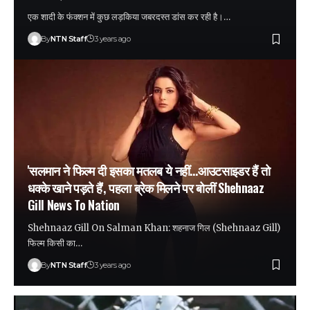
एक शादी के फंक्शन में कुछ लड़किया जबरदस्त डांस कर रही है।…
By
NTN Staff
3 years ago
'सलमान ने फिल्म दी इसका मतलब ये नहीं…आउटसाइडर हैं तो
धक्के खाने पड़ते हैं', पहला ब्रेक मिलने पर बोलीं Shehnaaz
Gill News To Nation
Shehnaaz Gill On Salman Khan: शहनाज गिल (Shehnaaz Gill)
फिल्म किसी का…
By
NTN Staff
3 years ago