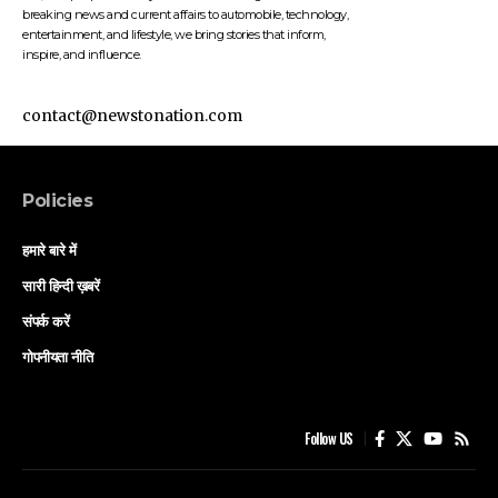
breaking news and current affairs to automobile, technology,
entertainment, and lifestyle, we bring stories that inform,
inspire, and influence.
contact@newstonation.com
Policies
हमारे बारे में
सारी हिन्दी ख़बरें
संपर्क करें
गोपनीयता नीति
Follow US