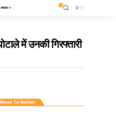
2
य-कटाक्ष
घोटाले में उनकी गिरफ्तारी
News To Nation