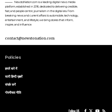
NewstoNation.com is a leading digital news media
platform, established in 2016, dedicated to delivering credible,
fast, and people-centric journalism in the digital era. From
breaking news and current affairs to automobile, technology,
entertainment, and lifestyle, we bring stories that inform,
inspire, and influence.
contact@newstonation.com
Policies
हमारे बारे में
सारी हिन्दी ख़बरें
संपर्क करें
गोपनीयता नीति
Follow US