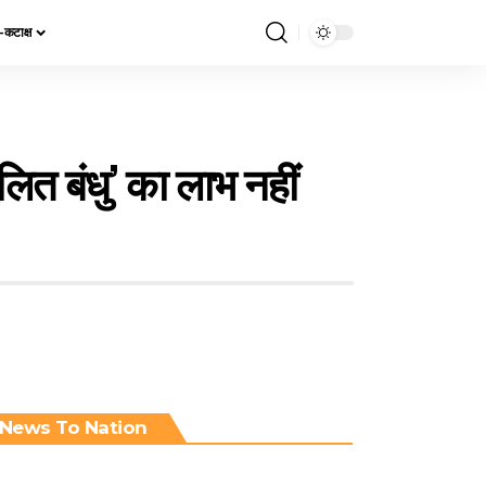
य-कटाक्ष
लित बंधु’ का लाभ नहीं
News To Nation