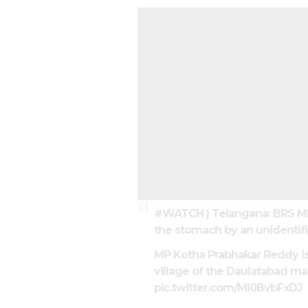
#WATCH
| Telangana: BRS M
the stomach by an unidentifi
MP Kotha Prabhakar Reddy is 
village of the Daulatabad ma
pic.twitter.com/MI0BvbFxDJ