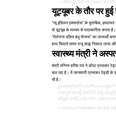
— ANI (@ANI)
October 30, 20
यूट्यूबर के तौर पर ह
‘न्यू इंडियन एक्सप्रेस’ के
मुताबिक
, हमलावर 
वो यूट्यूब के माध्यम से पत्रकारिता करता ह
‘तेलंगाना दलित बंधु योजना’ का लाभार्थी बना
हाथ मिलाते समय राजू चाकू निकाल लाया और उ
स्वास्थ्य मंत्री ने अस्
मंत्री तन्निरु हरीश राव ने कोठा प्रभाकर रे
चल रहा है। ये जानकारी प्रभाकर रेड्डी के ए
भी है।
హైదరాబాదులోని యశోద ఆసుపత్రిలో గాయ
దుబ్బాక అసెంబ్లీ బిఆర్ఎస్ పార్టీ ఎమ్మెల్యే
తన్నీరు హరీష్ రావు గారు…
pic.twi
— Kotha Prabhakar Reddy 