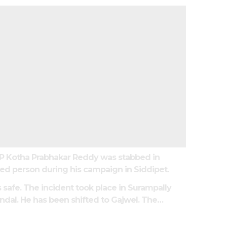
P Kotha Prabhakar Reddy was stabbed in
ed person during his campaign in Siddipet.
safe. The incident took place in Surampally
ndal. He has been shifted to Gajwel. The…