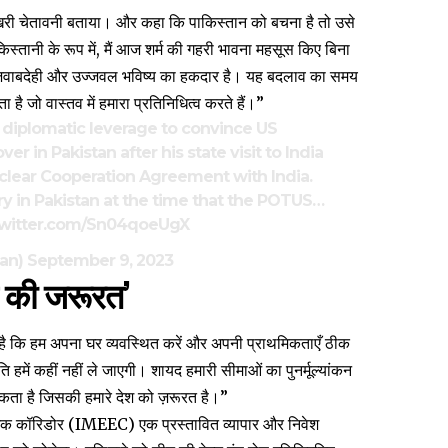
िरी चेतावनी बताया। और कहा कि पाकिस्तान को बचना है तो उसे
्तानी के रूप में, मैं आज शर्म की गहरी भावना महसूस किए बिना
्व, जवाबदेही और उज्जवल भविष्य का हकदार है। यह बदलाव का समय
ता है जो वास्तव में हमारा प्रतिनिधित्व करते हैं।”
s diplomatic leverage to convince US
er in Pakistan after his state visit to India
lear Cooperation Agreement with India.
y in Pakistan at the time that the POTUS…
twitter.com/Sn04qoeUgX
san)
September 9, 2023
े की जरूरत’
 कि हम अपना घर व्यवस्थित करें और अपनी प्राथमिकताएँ ठीक
हमें कहीं नहीं ले जाएगी। शायद हमारी सीमाओं का पुनर्मूल्यांकन
ा है जिसकी हमारे देश को ज़रूरत है।”
िक कॉरिडोर
(IMEEC) एक प्रस्तावित व्यापार और निवेश