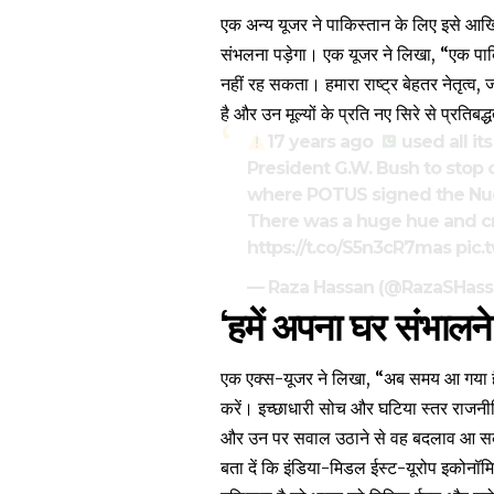
एक अन्य यूजर ने पाकिस्तान के लिए इसे आख
संभलना पड़ेगा। एक यूजर ने लिखा, “एक पाकिस
नहीं रह सकता। हमारा राष्ट्र बेहतर नेतृत
है और उन मूल्यों के प्रति नए सिरे से प्रतिबद्ध
17 years ago
used all it
President G.W. Bush to stop ov
where POTUS signed the Nuc
There was a huge hue and cr
https://t.co/S5n3cR7mas
pic.
— Raza Hassan (@RazaSHas
‘हमें अपना घर संभालन
एक एक्स-यूजर ने लिखा, “अब समय आ गया है
करें। इच्छाधारी सोच और घटिया स्तर राजनीति 
और उन पर सवाल उठाने से वह बदलाव आ सकत
बता दें कि
इंडिया-मिडल ईस्ट-यूरोप इकोनॉम