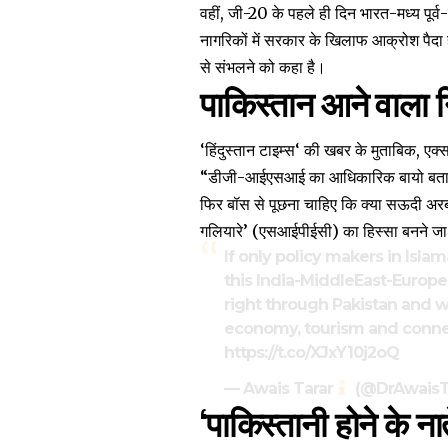
वहीं, जी-20 के पहले ही दिन भारत-मध्य पूर
नागरिकों में सरकार
के खिलाफ आक्रोश पैदा ह
से संभलने को कहा है।
पाकिस्तान आने वाला 
‘
हिंदुस्तान टाइम्स
‘ की खबर के मुताबिक, एक्स
“डीजी-आईएसआई का आधिकारिक बायो बताता है 
फिर बॉस से पूछना चाहिए कि क्या सऊदी अ
गलियारे’ (एसआईपीईसी) का हिस्सा बनने जा 
If only policy makers in Isla
this India-MiddleEast-Europ
right through Pakistan and 
economy, tourism and connecti
https://t.co/XJxY10j2oQ
— Awais Tarar
(@DrAwaisT
‘पाकिस्तानी होने के नात