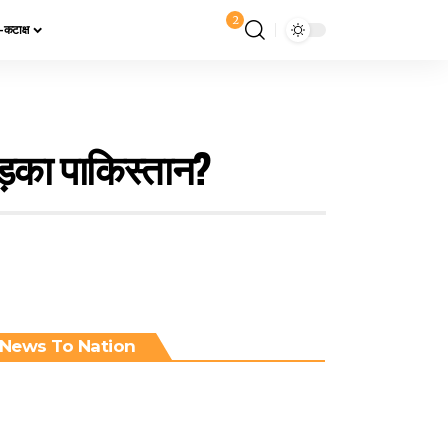
2
य-कटाक्ष
 भड़का पाकिस्तान?
News To Nation