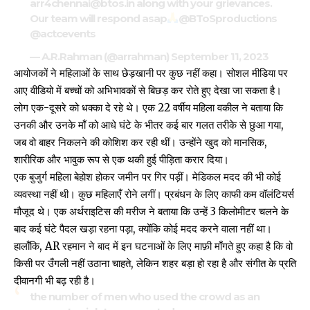
arr4chennai@btos.in along with your grievances.
Our team will respond asap
@BToSproductions
@actcevents
— A.R.Rahman (@arrahman)
September 11, 2023
आयोजकों ने महिलाओं के साथ छेड़खानी पर कुछ नहीं कहा। सोशल मीडिया पर
आए वीडियो में बच्चों को अभिभावकों से बिछड़ कर रोते हुए देखा जा सकता है।
लोग एक-दूसरे को धक्का दे रहे थे। एक 22 वर्षीय महिला वकील ने बताया कि
उनकी और उनके माँ को आधे घंटे के भीतर कई बार गलत तरीके से छुआ गया,
जब वो बाहर निकलने की कोशिश कर रही थीं। उन्होंने खुद को मानसिक,
शारीरिक और भावुक रूप से एक थकी हुई पीड़िता करार दिया।
एक बुजुर्ग महिला बेहोश होकर जमीन पर गिर पड़ीं। मेडिकल मदद की भी कोई
व्यवस्था नहीं थी। कुछ महिलाएँ रोने लगीं। प्रबंधन के लिए काफी कम वॉलंटियर्स
मौजूद थे। एक अर्थराइटिस की मरीज ने बताया कि उन्हें 3 किलोमीटर चलने के
बाद कई घंटे पैदल खड़ा रहना पड़ा, क्योंकि कोई मदद करने वाला नहीं था।
हालाँकि, AR रहमान ने बाद में इन घटनाओं के लिए माफ़ी माँगते हुए कहा है कि वो
किसी पर उँगली नहीं उठाना चाहते, लेकिन शहर बड़ा हो रहा है और संगीत के प्रति
दीवानगी भी बढ़ रही है।
the number of men who used the crowd as an