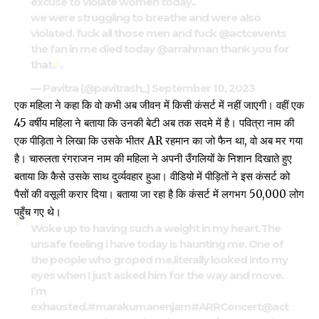
excuse to violate women today..
we were struggling to breathe and were also
violated. fuck all those men and fuck
@actcevents
the fan in me died today
@arrahman
thank you for
that
— Pavitra (@pavitrash_)
September 10, 2023
एक महिला ने कहा कि वो कभी अब जीवन में किसी कंसर्ट में नहीं जाएगी। वहीं एक
45 वर्षीय महिला ने बताया कि उनकी बेटी अब तक सदमे में है। पवित्रा नाम की
एक पीड़िता ने लिखा कि उसके भीतर AR रहमान का जो फैन था, वो अब मर गया
है। चारुलता रंगराजन नाम की महिला ने अपनी उँगलियों के निशान दिखाते हुए
बताया कि कैसे उसके साथ दुर्व्यवहार हुआ। वीडियो में पीड़ितों ने इस कंसर्ट को
पैसों की वसूली करार दिया। बताया जा रहा है कि कंसर्ट में लगभग 50,000 लोग
पहुँच गए थे।
Woke up to having such a weight in my heart.The
unsafe feeling i have today is haunting me. One of
the people who groped me,literally looked into my
eyes when I just asked him for the way and move.
I’m
exhausted.
#marakumanenjam
#ARRConcert
@act