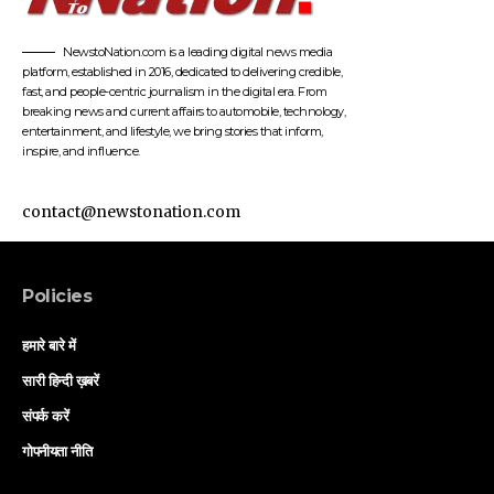
NewstoNation.com is a leading digital news media
platform, established in 2016, dedicated to delivering credible,
fast, and people-centric journalism in the digital era. From
breaking news and current affairs to automobile, technology,
entertainment, and lifestyle, we bring stories that inform,
inspire, and influence.
contact@newstonation.com
Policies
हमारे बारे में
सारी हिन्दी ख़बरें
संपर्क करें
गोपनीयता नीति