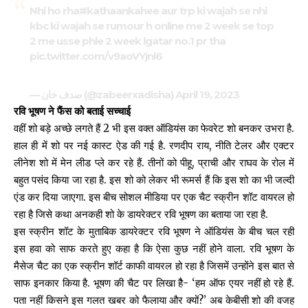
Nhi ho rha
#kathaankahee
aur trp ki wajah se nhi
kbc ki wajah se rumour h online me 2 week se top
2 me usse phle 2 week lgatar no.1 pr tha
pic.twitter.com/v9aoVYjnl6
— صدف خان (@zabeerxadisha)
April 19, 2023
रवि भूषण ने फैंस को बताई सच्चाई
वहीं शो बड़े अच्छे लगते हैं 2 भी इस वक्त ऑडियंस का फेवरेट शो बनकर उभरा है.
हाल ही में शो पर नई कास्ट ऐड की गई है. रणदीप राय, नीति टेलर और एक्टर
लीनेश शो में मेन लीड प्ले कर रहे हैं. तीनों को पीहू, प्राची और राघव के रोल में
बहुत पसंद किया जा रहा है. इस शो को लेकर भी रूमर्स हैं कि इस शो का भी जल्दी
एंड कर दिया जाएगा. इस बीच सोशल मीडिया पर एक चैट स्क्रीन शॉट वायरल हो
रहा है जिसे कथा अनकही शो के डायरेक्टर रवि भूषण का बताया जा रहा है.
इस स्क्रीन शॉट के मुताबिक डायरेक्टर रवि भूषण ने ऑडियंस के बीच चल रही
इस हवा को साफ करते हुए कहा है कि ऐसा कुछ नहीं होने वाला. रवि भूषण के
मैसेज चैट का एक स्क्रीन शॉर्ट काफी वायरल हो रहा है जिसमें उन्होंने इस बात से
साफ इनकार किया है. भूषण की चैट पर लिखा हैै- ‘हम ऑफ एयर नहीं हो रहे हैं.
पता नहीं किसने इस गलत खबर को फैलाया और क्यों?’ अब केबीसी शो की वजह