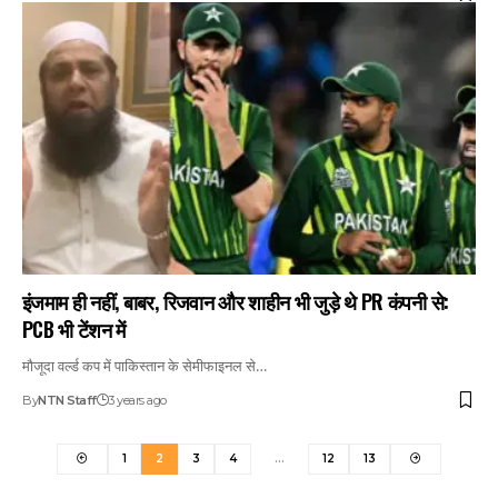
इंजमाम ही नहीं, बाबर, रिजवान और शाहीन भी जुड़े थे PR कंपनी से:
PCB भी टेंशन में
मौजूदा वर्ल्ड कप में पाकिस्तान के सेमीफाइनल से…
By
NTN Staff
3 years ago
1
2
3
4
…
12
13