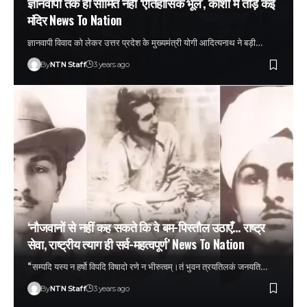
ज्ञानवापी तक ही सीमित नहीं ‘ऐतिहासिक भूल’, काशी में तोड़े कई
मंदिर News To Nation
ज्ञानवापी विवाद को लेकर उत्तर प्रदेश के मुख्यमंत्री योगी आदित्यनाथ ने बड़ी…
By
NTN Staff
3 years ago
‘नौजवानों से नहीं कह सकते कि वे बम-पिस्तौल उठाएँ… राष्ट्र
सेवा, राष्ट्रीय त्याग ही सर्व-महत्वपूर्ण’ News To Nation
“सम्पदि यस्य न हर्षो विपदि विषादो रणे न भीरुत्वम्।तं भुवन त्रयतिलकं जनयति…
By
NTN Staff
3 years ago