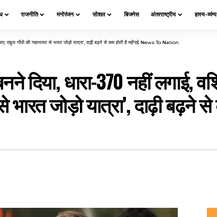
ध
राजनीति
मनोरंजन
सोशल
बिजनेस
अंतरराष्ट्रीय
हास्य-व्यंग्
हीं आए: राहुल गाँधी की ‘महाभारत से भारत जोड़ो यात्रा’, दाढ़ी बढ़ने से कम होती है महँगाई News To Nation
 बनने दिया, धारा-370 नहीं लगाई, वर
से भारत जोड़ो यात्रा’, दाढ़ी बढ़ने स