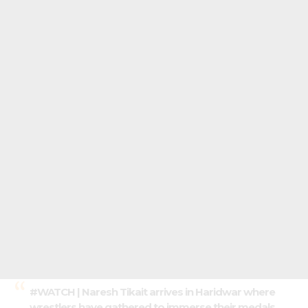
#WATCH
| Naresh Tikait arrives in Haridwar where
wrestlers have gathered to immerse their medals