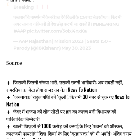
Breaking
पहलवानों के समर्थन में केजरीवाल देंगे दिल्ली के CM पद से इस्तीफा। फिर भी
अगर सरकार नहीं मानी तो देश छोड़ कर भी जा सकते है।
#BREAKING
#AAP
pic.twitter.com/5olxi4nxKa
— AAP Rajasthan | Mission 2023 | Seats 150 –
Parody (@18Kishann)
May 30, 2023
Source
जिसकी जितनी संख्या भारी, उसकी उतनी भागीदारी: अब राबड़ी नहीं,
रामरतिया का बेटा होगा राजद का नेता News To Nation
‘जननायक’ राहुल गाँधी बने ‘कुली’, फिर भी 30 नंबर से चूक गए News To
Nation
जेवर में भाजपा की तीन सीटों पर हार का कारण बनी विधायक की
पारिवारिक जिम्मेदारी
खाली थिएटरों से ₹1000 करोड़ की कमाई के लिए ‘पठान’ को ऑस्कर,
कालजयी डायलॉग ‘शिवा-शिवा’ के लिए ‘ब्रह्मास्त्र’ को भी अवॉर्ड: अंतिम समय