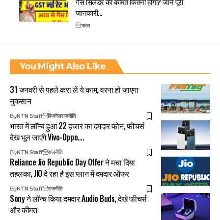
गैस सिलेंडर की कीमत कितनी होगी? जानें पूरी
जानकारी…
भारत
You Might Also Like
31 जनवरी से पहले करा लें ये काम, वरना हो जाएगा
नुकसान
By
NTN Staff
बिजनेस
राजनीति
भारत में लॉन्च हुआ 22 हजार का दमदार फोन, फीचर्स
देख भूल जाएंगे Vivo-Oppo….
By
NTN Staff
राजनीति
Reliance Jio Republic Day Offer ने मचा दिया
तहलका, JIO दे रहा है इस प्लान में दमदार ऑफर
By
NTN Staff
राजनीति
Sony ने लॉन्च किया दमदार Audio Buds, देखे फीचर्स
और कीमत