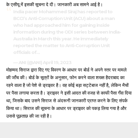
के एसीयू में इसकी सूचना दे दी। जानकारी अब सामने आई है।
India pacer Mohammed Siraj has reported to
BCCI’s Anti-Corruption Unit (ACU) about a man
who had approached him for gaining inside
information during the ODI series between India-
Australia in March this year. He immediately
reported the matter to Anti-Corruption Unit
officials of…
— ANI (@ANI)
April 19, 2023
मोहम्मद सिराज द्वारा दिए गए विवरण के आधार पर बोर्ड ने अपने स्तर पर
मामले
की जाँच
की। बोर्ड के सूत्रों के अनुसार, फोन करने वाला शख्स हैदराबाद का
रहने वाला है जो पेशे से ड्राइवर है। वह कोई बड़ा सट्टेबाज नहीं है, लेकिन मैचों
पर पैसा लगाया करता है। ड्राइवर ने इसी आदत की वजह से काफी पैसा गँवा दिया
था, जिसके बाद उसने सिराज से अंदरूनी जानकारी प्राप्त करने के लिए संपर्क
किया था। सिराज की सूचना के आधार पर ड्राइवर को पकड़ लिया गया है और
उससे पूछताछ की जा रही है।