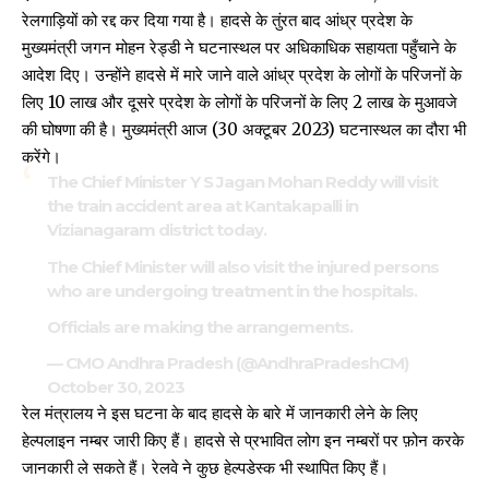
रेलगाड़ियों को रद्द कर दिया गया है। हादसे के तुंरत बाद आंध्र प्रदेश के
मुख्यमंत्री जगन मोहन रेड्डी ने घटनास्थल पर अधिकाधिक सहायता पहुँचाने के
आदेश दिए। उन्होंने हादसे में मारे जाने वाले आंध्र प्रदेश के लोगों के परिजनों के
लिए ₹10 लाख और दूसरे प्रदेश के लोगों के परिजनों के लिए ₹2 लाख के
मुआवजे
की घोषणा
की है। मुख्यमंत्री आज (30 अक्टूबर 2023) घटनास्थल का दौरा भी
करेंगे।
The Chief Minister Y S Jagan Mohan Reddy will visit
the train accident area at Kantakapalli in
Vizianagaram district today.
The Chief Minister will also visit the injured persons
who are undergoing treatment in the hospitals.
Officials are making the arrangements.
— CMO Andhra Pradesh (@AndhraPradeshCM)
October 30, 2023
रेल मंत्रालय ने इस घटना के बाद हादसे के बारे में जानकारी लेने के लिए
हेल्पलाइन नम्बर जारी किए हैं। हादसे से प्रभावित लोग इन नम्बरों पर फ़ोन करके
जानकारी ले सकते हैं। रेलवे ने कुछ हेल्पडेस्क भी स्थापित किए हैं।