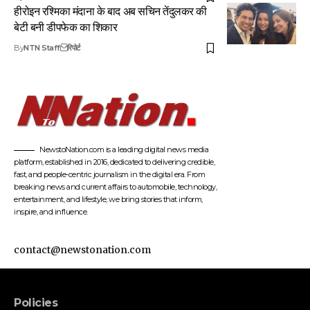
हीरोइन रश्मिका मंदाना के बाद अब सचिन तेंदुलकर की
बेटी बनी डीपफेक का शिकार
By
NTN Staff
रिपोर्ट
NewstoNation.com is a leading digital news media
platform, established in 2016, dedicated to delivering credible,
fast, and people-centric journalism in the digital era. From
breaking news and current affairs to automobile, technology,
entertainment, and lifestyle, we bring stories that inform,
inspire, and influence.
contact@newstonation.com
Policies