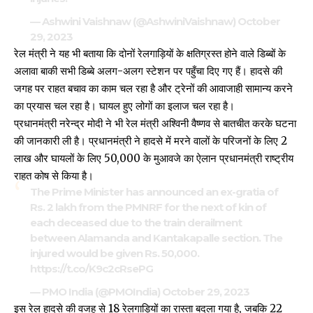
— Ashwini Vaishnaw (@AshwiniVaishnaw)
October
29, 2023
रेल मंत्री ने यह भी बताया कि दोनों रेलगाड़ियों के क्षतिग्रस्त होने वाले डिब्बों के
अलावा बाकी सभी डिब्बे अलग-अलग स्टेशन पर पहुँचा दिए गए हैं। हादसे की
जगह पर राहत बचाव का काम चल रहा है और ट्रेनों की आवाजाही सामान्य करने
का प्रयास चल रहा है। घायल हुए लोगों का
इलाज
चल रहा है।
प्रधानमंत्री नरेन्द्र मोदी ने भी रेल मंत्री अश्विनी वैष्णव से बातचीत करके घटना
की जानकारी ली है। प्रधानमंत्री ने हादसे में मरने वालों के परिजनों के लिए ₹2
लाख और घायलों के लिए ₹50,000 के मुआवजे का ऐलान प्रधानमंत्री राष्ट्रीय
राहत कोष से किया है।
The Prime Minister has announced an ex-gratia of
Rs. 2 lakh from the PMNRF for the next of kin of
each deceased due to the train derailment
between Alamanda and Kantakapalle section. The
injured would be given Rs. 50,000.
https://t.co/K9c2cRsePG
— PMO India (@PMOIndia)
October 29, 2023
इस रेल हादसे की वजह से 18 रेलगाड़ियों का रास्ता बदला गया है, जबकि 22