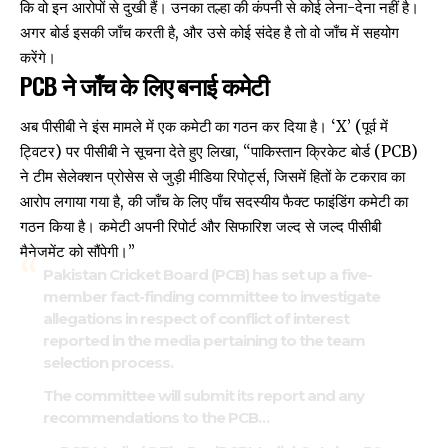
कि वो इन आरोपों से दुखी हैं। उनका तल्हा की कंपनी से कोई लेना-देना नहीं है।
अगर बोर्ड इसकी जाँच करती है, और उसे कोई संदेह है तो वो जाँच में सहयोग
करेंगे।
PCB ने जाँच के लिए बनाई कमेटी
अब पीसीबी ने इंस मामले में एक कमेटी का गठन कर दिया है। ‘X’ (पूर्व में
ट्विटर) पर पीसीबी ने सूचना देते हुए लिखा, “पाकिस्तान क्रिकेट बोर्ड (PCB)
ने टीम सेलेक्शन प्रोसेस से जुड़ी मीडिया रिपोर्ट्स, जिसमें हितों के टकराव का
आरोप लगाया गया है, की जाँच के लिए पाँच सदस्यीय फैक्ट फाइंडिंग कमेटी का
गठन किया है। कमेटी अपनी रिपोर्ट और सिफारिश जल्द से जल्द पीसीबी
मैनेजमेंट को सौंपेगी।”
Pakistan Cricket Board (PCB) has set up a five-
member fact-finding committee to investigate
allegations in respect of conflict of interest
reported in the media pertaining to the team
selection process.
The committee will submit its report and any
recommendations to the PCB…