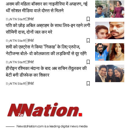
असम की महिला बॉक्सर का नाइजीरिया में अपहरण, गई
थीं सोशल मीडिया वाले दोस्त से मिलने
By
NTN Staff
रिपोर्ट
पति को छोड़ अबिल अब्राहम के साथ लिव-इन रहने लगी
सौमिनी दास, दोनों जल कर मरे
By
NTN Staff
रिपोर्ट
शमी को एक्ट्रेस ने किया ‘निकाह’ के लिए प्रपोज,
नेटीजन्स बोले- वो कोलकाता की लड़कियों से दूर रहेंगे
By
NTN Staff
रिपोर्ट
हीरोइन रश्मिका मंदाना के बाद अब सचिन तेंदुलकर की
बेटी बनी डीपफेक का शिकार
By
NTN Staff
रिपोर्ट
NewstoNation.com is a leading digital news media