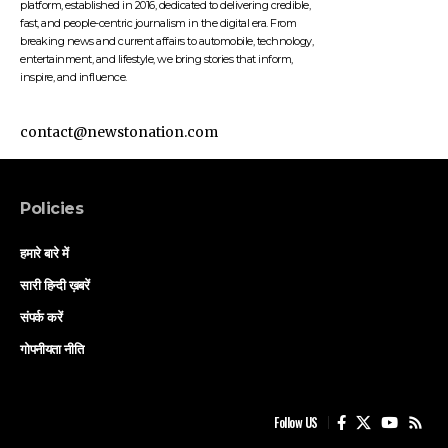
platform, established in 2016, dedicated to delivering credible,
fast, and people-centric journalism in the digital era. From
breaking news and current affairs to automobile, technology,
entertainment, and lifestyle, we bring stories that inform,
inspire, and influence.
contact@newstonation.com
Policies
हमारे बारे में
सारी हिन्दी ख़बरें
संपर्क करें
गोपनीयता नीति
Follow US