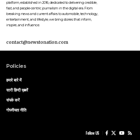
platform, established in 2016, dedicated to delivering credible,
fast, and people-centric journalism in the digital era. From
breaking news and current affairs to automobile, technology,
entertainment, and lifestyle, we bring stories that inform,
inspire, and influence.
contact@newstonation.com
Policies
हमारे बारे में
सारी हिन्दी ख़बरें
संपर्क करें
गोपनीयता नीति
Follow US