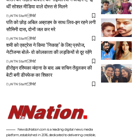
थीं सोशल मीडिया वाले दोस्त से मिलने
By
NTN Staff
रिपोर्ट
पति को छोड़ अबिल अब्राहम के साथ लिव-इन रहने लगी
सौमिनी दास, दोनों जल कर मरे
By
NTN Staff
रिपोर्ट
शमी को एक्ट्रेस ने किया ‘निकाह’ के लिए प्रपोज,
नेटीजन्स बोले- वो कोलकाता की लड़कियों से दूर रहेंगे
By
NTN Staff
रिपोर्ट
हीरोइन रश्मिका मंदाना के बाद अब सचिन तेंदुलकर की
बेटी बनी डीपफेक का शिकार
By
NTN Staff
रिपोर्ट
NewstoNation.com is a leading digital news media
platform, established in 2016, dedicated to delivering credible,