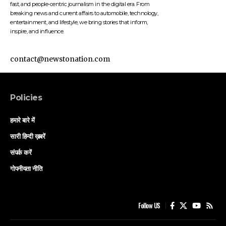
fast, and people-centric journalism in the digital era. From
breaking news and current affairs to automobile, technology,
entertainment, and lifestyle, we bring stories that inform,
inspire, and influence.
contact@newstonation.com
Policies
हमारे बारे में
सारी हिन्दी ख़बरें
संपर्क करें
गोपनीयता नीति
Follow US