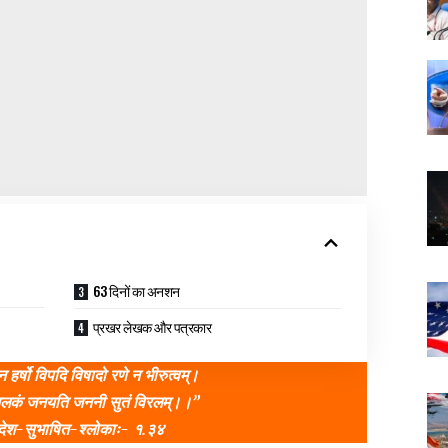
63 दिनों का अनशन
प्रखर लेखक और पत्रकार
 हर्षो विपदि विषादो रणे न भीरुत्वम्।
तिलकं जनयति जननी सुतं विरलम्।।”
देश-सुभाषित-श्लोकाः- १.३४