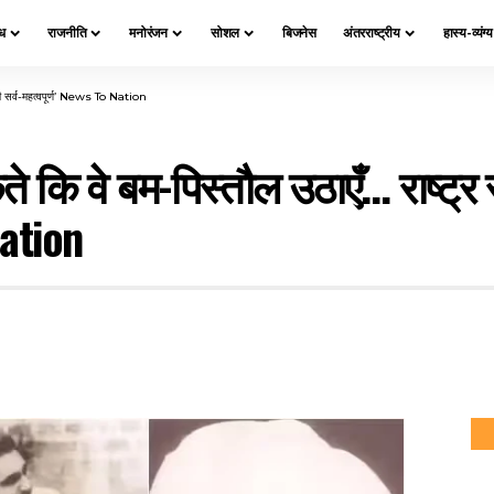
ध
राजनीति
मनोरंजन
सोशल
बिजनेस
अंतरराष्ट्रीय
हास्य-व्यंग्
ाग ही सर्व-महत्वपूर्ण’ News To Nation
 कि वे बम-पिस्तौल उठाएँ… राष्ट्र सेव
Nation