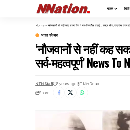
भारत
विवि
Home
»
‘नौजवानों से नहीं कह सकते कि वे बम-पिस्तौल उठाएँ… राष्ट्र सेवा, राष्ट्रीय त्य
भारत की बात
‘नौजवानों से नहीं कह सकते
सर्व-महत्वपूर्ण’ News To 
NTN Staff
3 years ago
11 Min Read
Share