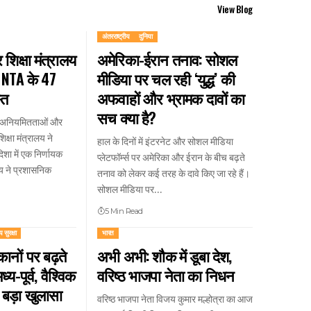
View Blog
अंतरराष्ट्रीय
दुनिया
शिक्षा मंत्रालय
अमेरिका-ईरान तनाव: सोशल
: NTA के 47
मीडिया पर चल रही ‘युद्ध’ की
्त
अफवाहों और भ्रामक दावों का
सच क्या है?
थित अनियमितताओं और
क्षा मंत्रालय ने
हाल के दिनों में इंटरनेट और सोशल मीडिया
शा में एक निर्णायक
प्लेटफॉर्म्स पर अमेरिका और ईरान के बीच बढ़ते
य ने प्रशासनिक
तनाव को लेकर कई तरह के दावे किए जा रहे हैं।
सोशल मीडिया पर…
5 Min Read
य सुरक्षा
भारत
िकानों पर बढ़ते
अभी अभी: शौक में डूबा देश,
्य-पूर्व, वैश्विक
वरिष्ठ भाजपा नेता का निधन
र बड़ा खुलासा
वरिष्ठ भाजपा नेता विजय कुमार मल्होत्रा ​​का आज