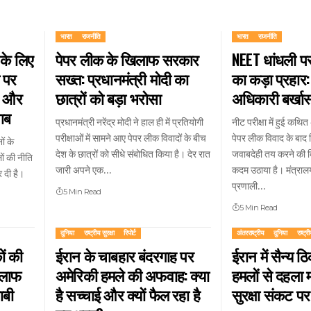
भारत
राजनीति
भारत
राजनीति
ं के लिए
पेपर लीक के खिलाफ सरकार
NEET धांधली पर 
 पर
सख्त: प्रधानमंत्री मोदी का
का कड़ा प्रहार
्र और
छात्रों को बड़ा भरोसा
अधिकारी बर्खास
वाब
प्रधानमंत्री नरेंद्र मोदी ने हाल ही में प्रतियोगी
नीट परीक्षा में हुई क
परीक्षाओं में सामने आए पेपर लीक विवादों के बीच
पेपर लीक विवाद के बाद शि
ों के
देश के छात्रों को सीधे संबोधित किया है। देर रात
जवाबदेही तय करने की दि
ों की नीति
जारी अपने एक…
कदम उठाया है। मंत्राल
र दी है।
प्रणाली…
5 Min Read
5 Min Read
दुनिया
राष्ट्रीय सुरक्षा
रिपोर्ट
अंतरराष्ट्रीय
दुनिया
राष्ट्री
ों की
ईरान के चाबहार बंदरगाह पर
ईरान में सैन्य ठ
िलाफ
अमेरिकी हमले की अफवाह: क्या
हमलों से दहला मध
ाबी
है सच्चाई और क्यों फैल रहा है
सुरक्षा संकट प