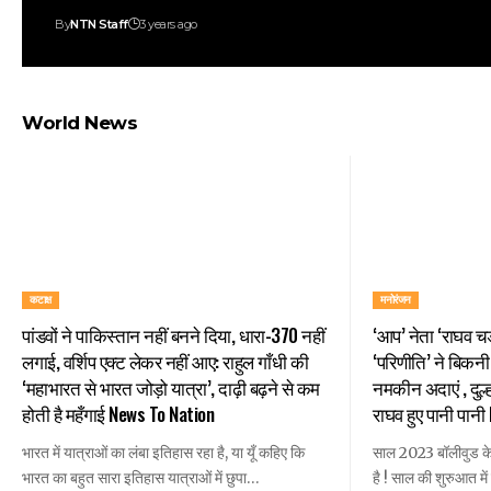
By
NTN Staff
3 years ago
World News
कटाक्ष
मनोरंजन
पांडवों ने पाकिस्तान नहीं बनने दिया, धारा-370 नहीं
‘आप’ नेता ‘राघव चड्
लगाई, वर्शिप एक्ट लेकर नहीं आए: राहुल गाँधी की
‘परिणीति’ ने बिकनी
‘महाभारत से भारत जोड़ो यात्रा’, दाढ़ी बढ़ने से कम
नमकीन अदाएं , दुल्
होती है महँगाई News To Nation
राघव हुए पानी पान
भारत में यात्राओं का लंबा इतिहास रहा है, या यूँ कहिए कि
साल 2023 बॉलीवुड के
भारत का बहुत सारा इतिहास यात्राओं में छुपा…
है ! साल की शुरुआत मे