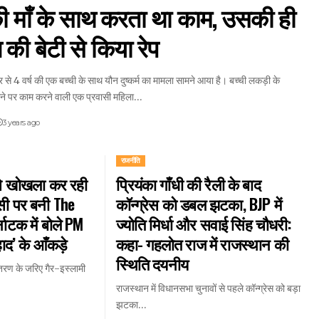
 माँ के साथ करता था काम, उसकी ही
की बेटी से किया रेप
ूर से 4 वर्ष की एक बच्ची के साथ यौन दुष्कर्म का मामला सामने आया है। बच्ची लकड़ी के
ाने पर काम करने वाली एक प्रवासी महिला…
3 years ago
राजनीति
े खोखला कर रही
प्रियंका गाँधी की रैली के बाद
ी पर बनी The
कॉन्ग्रेस को डबल झटका, BJP में
नाटक में बोले PM
ज्योति मिर्धा और सवाई सिंह चौधरी:
हाद’ के आँकड़े
कहा- गहलोत राज में राजस्थान की
स्थिति दयनीय
ंतरण के जरिए गैर-इस्लामी
राजस्थान में विधानसभा चुनावों से पहले कॉन्ग्रेस को बड़ा
झटका…