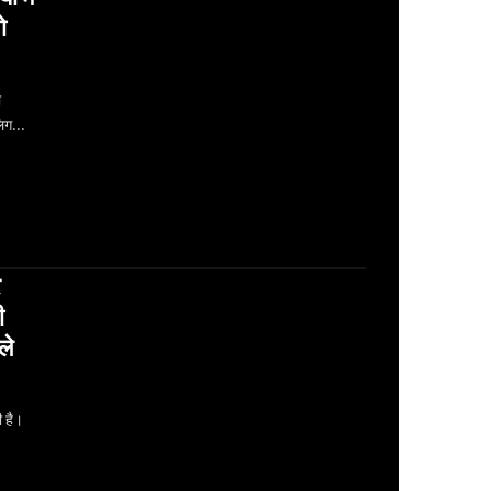
ो
ा
ालिग…
ी
ले
ी है।