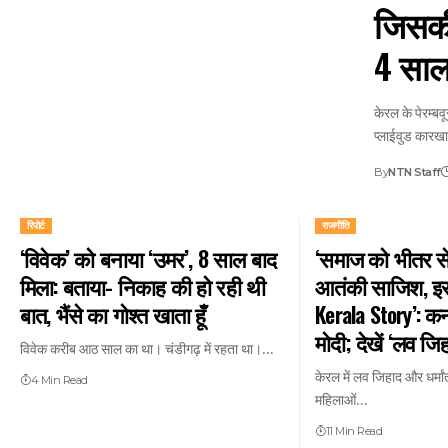
जिसकी
4 साल 
केरल के पेरम्बव
प्लाईवुड कारख
By
NTN Staff
रिपोर्ट
राजनीति
‘विवेक’ को बनाया ‘उमर’, 8 साल बाद
‘समाज को भीतर स
मिला: बताया- निकाह की हो रही थी
आतंकी साजिश, इस
बात, भैंसे का गोश्त खाता हूँ
Kerala Story’: कर्
मोदी; देखें ‘लव जि
विवेक करीब आठ साल का था। चंडीगढ़ में रहता था।…
केरल में लव जिहाद और धर्मा
4 Min Read
महिलाओं…
11 Min Read