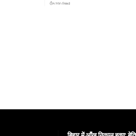
4 Min Read
बिहार में आँख निकाल हत्या: बेतिय