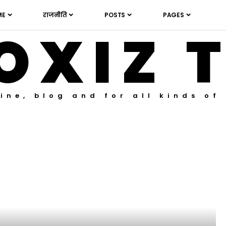
ME
राजनीति
POSTS
PAGES
OXIZ 
ine, blog and for all kinds of