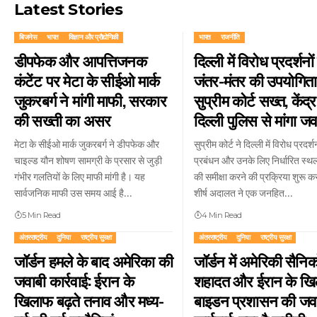
Latest Stories
बिजनेस
भारत
विज्ञान और प्रौद्योगिकी
भारत
राजनीति
डीपफेक और आपत्तिजनक
दिल्ली में विरोध प्रदर्शनो
कंटेंट पर मेटा के सीईओ मार्क
जंतर-मंतर की उपयोगिता
जुकरबर्ग ने मांगी माफी, सरकार
सुप्रीम कोर्ट सख्त, केंद
की सख्ती का असर
दिल्ली पुलिस से मांगा ज
मेटा के सीईओ मार्क जुकरबर्ग ने डीपफेक और
सुप्रीम कोर्ट ने दिल्ली में विरोध प्रदर्शन
चाइल्ड यौन शोषण सामग्री के प्रसार से जुड़ी
प्रबंधन और उनके लिए निर्धारित स्थल
गंभीर गलतियों के लिए माफी मांगी है। यह
की समीक्षा करने की प्रक्रिया शुरू क
सार्वजनिक माफी उस समय आई है…
शीर्ष अदालत ने एक जनहित…
5 Min Read
4 Min Read
अंतरराष्ट्रीय
दुनिया
राष्ट्रीय सुरक्षा
अंतरराष्ट्रीय
दुनिया
राष्ट्रीय सुरक्षा
जॉर्डन हमले के बाद अमेरिका की
जॉर्डन में अमेरिकी सैनिक
जवाबी कार्रवाई: ईरान के
शहादत और ईरान के ख
खिलाफ बढ़ते तनाव और मध्य-
बाइडन प्रशासन की जव