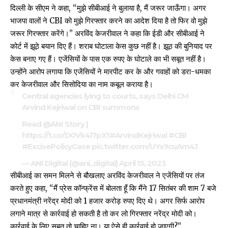
दिल्ली के सीएम ने कहा, “मुझे सीबीआई ने बुलाया है, मैं जरूर जाऊँगा। अगर
भाजपा वालों ने CBI को मुझे गिरफ्तार करने का आदेश दिया है तो फिर वो मुझे
जरूर गिरफ्तार करेंगे।” अरविंद केजरीवाल ने कहा कि ईडी और सीबीआई ने
कोर्ट में झूठे बयान दिए हैं। शराब घोटाला केस कुछ नहीं है। झूठ की बुनियाद पर
केस बनाए गए हैं। एजेंसियों के पास एक रुपए के घोटाले का भी सबूत नहीं है।
उन्होंने आरोप लगाया कि एजेंसियों ने मारपीट कर के और गवाहों को डरा-धमका
कर केजरीवाल और सिसोदिया का नाम कबूल कराया है।
Central agencies lying to courts, says Delhi CM
Arvind Kejriwal on CBI summons
Read
@ANI
Story |
https://t.co/D0Vk4l7pX1
#ArvindKejriwal
#CBI
#ExcisePolicyCase
pic.twitter.com/UYx9cuAm4J
— ANI Digital (@ani_digital)
April 15, 2023
सीबीआई का समन मिलने से बौखलाए अरविंद केजरीवाल ने एजेंसियों पर तंज
करते हुए कहा, “मैं प्रेस कॉन्फ्रेंस में बोलता हूँ कि मैंने 17 सितंबर की शाम 7 बजे
प्रधानमंत्री नरेंद्र मोदी को 1 हजार करोड़ रुपए दिए थे। अगर सिर्फ आरोप
लगाने मात्र से कार्रवाई हो सकती है तो कर लो गिरफ्तार नरेंद्र मोदी को।
कार्रवाई के लिए सबूत तो चाहिए ना। या ऐसे ही कार्रवाई हो जाएगी?”