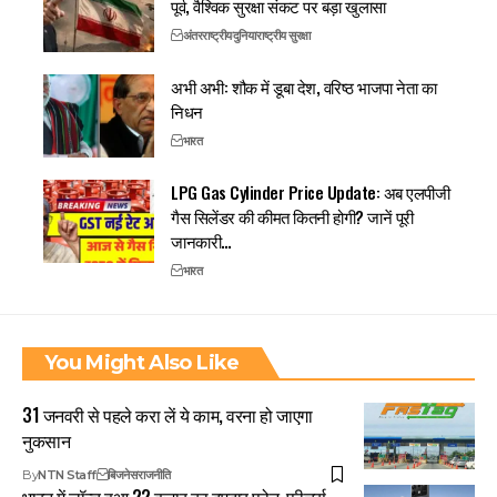
पूर्व, वैश्विक सुरक्षा संकट पर बड़ा खुलासा
अंतरराष्ट्रीय
दुनिया
राष्ट्रीय सुरक्षा
अभी अभी: शौक में डूबा देश, वरिष्ठ भाजपा नेता का
निधन
भारत
LPG Gas Cylinder Price Update: अब एलपीजी
गैस सिलेंडर की कीमत कितनी होगी? जानें पूरी
जानकारी…
भारत
You Might Also Like
31 जनवरी से पहले करा लें ये काम, वरना हो जाएगा
नुकसान
By
NTN Staff
बिजनेस
राजनीति
भारत में लॉन्च हुआ 22 हजार का दमदार फोन, फीचर्स