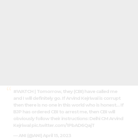
#WATCH
| Tomorrow, they (CBI) have called me
and I will definitely go. If Arvind Kejriwal is corrupt
then there is no one in this world who is honest… If
BJP has ordered CBI to arrest me, then CBI will
obviously follow their instructions: Delhi CM Arvind
Kejriwal
pic.twitter.com/1PbAD6QajT
— ANI (@ANI)
April 15, 2023