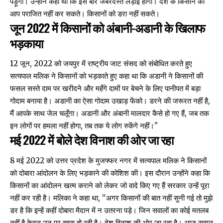
पड़ूँगा। उन्होंने कहा था कि इस बार जबरदस्त लड़ाई होगी। देश के किसान को
आप पराजित नहीं कर सकते। किसानों को डरा नहीं सकते।
जून 2022 में किसानों को अंबानी-अडानी के खिलाफ
भड़काया
12 जून, 2022 को जयपुर में राष्ट्रीय जाट संसद को संबोधित करते हुए
सत्यपाल मलिक ने किसानों को
भड़काते हुए
कहा था कि अडानी ने किसानों की
फसल सस्ते दाम पर खरीदने और महँगे दामों पर बेचने के लिए पानीपत में बड़ा
गोदाम बनाया है। अडानी का ऐसा गोदाम उखाड़ फेंको। डरने की जरूरत नहीं है,
मैं आपके साथ जेल चलूँगा। अडानी और अंबानी मालदार कैसे हो गए हैं, जब तक
इन लोगों पर हमला नहीं होगा, तब तक ये लोग रुकेंगे नहीं।”
मई 2022 में बोले देश विनाश की ओर जा रहा
8 मई 2022 को उत्तर प्रदेश के मुजफ्फर नगर में सत्यपाल मलिक ने किसानों
को दोबारा आंदोलन के लिए
भड़काने की
कोशिश की। इस दौरान उन्होंने कहा कि
किसानों का आंदोलन खत्म कराने को लेकर जो वादे किए गए हैं सरकार उन्हें पूरा
नहीं कर रही है। मलिका ने कहा था, “अगर किसानों की बात नहीं सुनी गई तो मुझे
डर है कि इन्हें कहीं दोबारा मैदान में न उतरना पड़े। जिन सवालों का कोई मतलब
नहीं है केवल उन पर बहस हो रही है। देश विनाश की ओर जा रहा है। आज सवाल