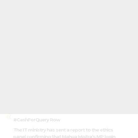
#CashForQuery
Row
The IT ministry has sent a report to the ethics
panel confirming that Mahua Moitra’s MP login