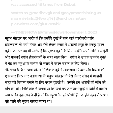
was accessed 49 times from Dubai.
Watch as
@madhavgk
and
@roypranesh
bring us
more details.
@Swatij14
|
@anchoramitaw
pic.twitter.com/gkJr71Nvhk
— TIMES NOW (@TimesNow)
November 1, 2023
महुआ मोइत्रा पर आरोप हैं कि उन्होंने दुबई में रहने वाले कारोबारी दर्शन
हीरानंदानी से महँगे गिफ्ट और पैसे लेकर संसद में अडानी समूह के विरुद्ध प्रश्न
पूछे। उन पर यह भी आरोप है कि प्रश्न पूछने के लिए उन्होंने अपने लॉगिन आईडी
और पासवर्ड दर्शन हीरानंदानी के साथ साझा किए। दर्शन ने उनका उपयोग दुबई
में बैठ कर महुआ के माध्यम से संसद में प्रश्न उठाने के लिए किया।
गौरतलब है कि भाजपा सांसद निशिकांत दुबे ने लोकसभा स्पीकर ओम बिरला को
एक पत्र लिख कर
बताया था कि महुआ मोइत्रा ने पैसे लेकर संसद में अडानी
समूह को निशाना बनाने के लिए प्रश्न पूछती हैं। उन्होंने इन आरोपों की जाँच की
माँग की थी। निशिकांत ने बताया था कि उन्हें यह जानकारी सुप्रीम कोर्ट में वकील
जय अनंत देहाद्राई ने दी है जो कि महुआ के ‘पूर्व प्रेमी’ हैं। उन्होंने दुबई से प्रश्न
पूछे जाने को सुरक्षा खतरा बताया था।