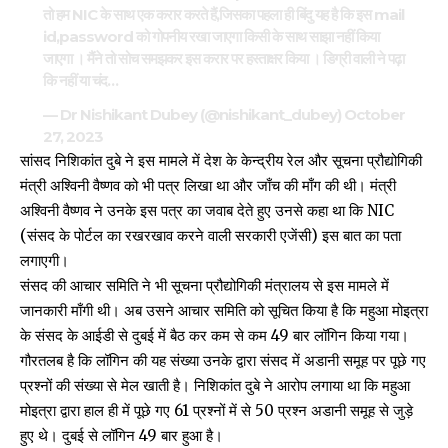
तो हम NIC के साथ एक करार करते हैं,जिसका पहला ही बिंदु यह है कि इस mail
id,password को गोपनीय रखा जाएगा किसी के साथ साझा नहीं किया
जाएगा । मैंने तो सोच समझकर इस करार पर हस्ताक्षर किया । डिग्री वाली ने पढ़ा
कि नहीं या चंद…
— Dr Nishikant Dubey (@nishikant_dubey)
October
27, 2023
सांसद निशिकांत दुबे ने इस मामले में देश के केन्द्रीय रेल और सूचना प्रौद्योगिकी
मंत्री अश्विनी वैष्णव को भी पत्र लिखा था और जाँच की माँग की थी। मंत्री
अश्विनी वैष्णव ने उनके इस पत्र का जवाब देते हुए उनसे कहा था कि NIC
(संसद के पोर्टल का रखरखाव करने वाली सरकारी एजेंसी) इस बात का पता
लगाएगी।
संसद की आचार समिति ने भी सूचना प्रौद्योगिकी मंत्रालय से इस मामले में
जानकारी माँगी थी। अब उसने आचार समिति को सूचित किया है कि महुआ मोइत्रा
के संसद के आईडी से दुबई में बैठ कर कम से कम 49 बार लॉगिन किया गया।
गौरतलब है कि लॉगिन की यह संख्या उनके द्वारा संसद में अडानी समूह पर पूछे गए
प्रश्नों की संख्या से मेल खाती है। निशिकांत दुबे ने आरोप लगाया था कि महुआ
मोइत्रा द्वारा हाल ही में पूछे गए 61 प्रश्नों में से 50 प्रश्न अडानी समूह से जुड़े
हुए थे। दुबई से लॉगिन 49 बार हुआ है।