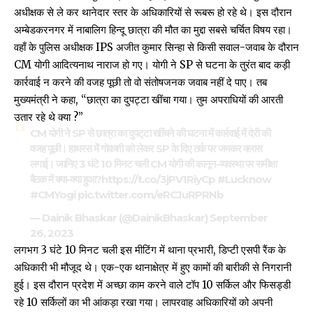
अधीक्षक से ले कर थानेदार स्तर के अधिकारियों से रूबरू हो रहे थे। इस दौरान
अम्बेडकरनगर में नाबालिग हिन्दू छात्रा की मौत का
मुद्दा
सबसे चर्चित विषय रहा।
वहाँ के पुलिस अधीक्षक IPS अजीत कुमार सिन्हा से किसी सवाल-जवाब के दौरान
CM योगी आदित्यनाथ नाराज हो गए। योगी ने SP से घटना के तुरंत बाद कड़ी
कार्रवाई न करने की वजह पूछी तो वो संतोषजनक जवाब नहीं दे पाए। तब
मुख्यमंत्री ने कहा, “छात्रा का दुपट्टा खींचा गया। तुम अपराधियों की आरती
उतार रहे थे क्या ?”
CM योगी ने SP से छात्रा का दुपट्‌टा खींचने की घटना में कार्रवाई में देरी की
वजह पूछी। हाथरस में गोकशी को लेकर SP के दिए तर्क पर जमकर क्लास
लगाई। जानिए 3 घंटे 10 मिनट चली CM योगी की कानून-व्यवस्था पर समीक्षा
बैठक में क्या-क्या हुआ?
https://t.co/3jPV1RiyCp
#Lucknow
#CMYogi
pic.twitter.com/eRCJuRPRNb
— Dainik Bhaskar (@DainikBhaskar)
September
26, 2023
लगभग 3 घंटे 10 मिनट चली इस मीटिंग में थाना प्रभारी, डिप्टी एसपी रैंक के
अधिकारी भी मौजूद थे। एक-एक थानाक्षेत्र में हुए कामों की बारीकी से निगरानी
हुई। इस दौरान प्रदेश में अच्छा काम करने वाले टॉप 10 सर्किल और फिसड्डी
रहे 10 सर्किलों का भी आंकड़ा रखा गया। लापरवाह अधिकारियों को अपनी