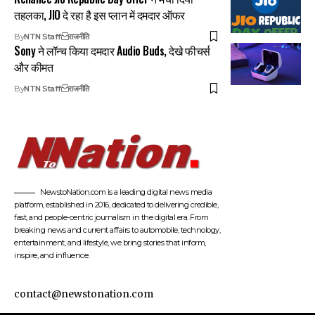
तहलका, JIO दे रहा है इस प्लान में दमदार ऑफर
By
NTN Staff
राजनीति
Sony ने लॉन्च किया दमदार Audio Buds, देखे फीचर्स
और कीमत
By
NTN Staff
राजनीति
NewstoNation.com is a leading digital news media
platform, established in 2016, dedicated to delivering credible,
fast, and people-centric journalism in the digital era. From
breaking news and current affairs to automobile, technology,
entertainment, and lifestyle, we bring stories that inform,
inspire, and influence.
contact@newstonation.com