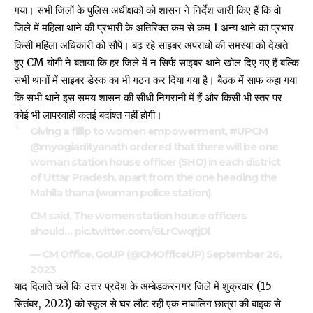
गया। सभी जिलों के पुलिस अधीक्षकों को शासन ने निर्देश जारी किए हैं कि वो
जिले में महिला थाने की प्रभारी के अतिरिक्त कम से कम 1 अन्य थाने का प्रभार
किसी महिला अधिकारी को सौंपें। बढ़ रहे साइबर अपराधों की समस्या को देखते
हुए CM योगी ने बताया कि हर जिले में न सिर्फ साइबर थाने खोल दिए गए हैं बल्कि
सभी थानों में साइबर डेस्क का भी गठन कर दिया गया है। बैठक में साफ कहा गया
कि सभी थाने इस समय शासन की सीधी निगरानी में हैं और किसी भी स्तर पर
कोई भी लापरवाही कतई बर्दाश्त नहीं होगी।
Giving a fillip to women empowerment,
#UPCM
@myogiadityanath
ordered that there will be one
woman station house officer (SHO) in each district
of Uttar Pradesh, apart from the one heading the
Mahila thana (woman police station).
CM said, The women station house officers
should…
pic.twitter.com/6LrCwqtjDl
— CM Office, GoUP (@CMOfficeUP)
September 26,
2023
याद दिलाते चलें कि उत्तर प्रदेश के अम्बेडकरनगर जिले में शुक्रवार (15
सितंबर, 2023) को स्कूल से घर लौट रही एक नाबालिग छात्रा की बाइक से