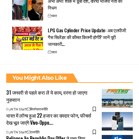
अभी अभी: शौक में डूबा देश, वरिष्ठ भाजपा नेता का
निधन
भारत
LPG Gas Cylinder Price Update: अब एलपीजी
गैस सिलेंडर की कीमत कितनी होगी? जानें पूरी
जानकारी…
भारत
You Might Also Like
31 जनवरी से पहले करा लें ये काम, वरना हो जाएगा
नुकसान
By
NTN Staff
बिजनेस
राजनीति
भारत में लॉन्च हुआ 22 हजार का दमदार फोन, फीचर्स
देख भूल जाएंगे Vivo-Oppo….
By
NTN Staff
राजनीति
Reliance Jio Republic Day Offer ने मचा दिया