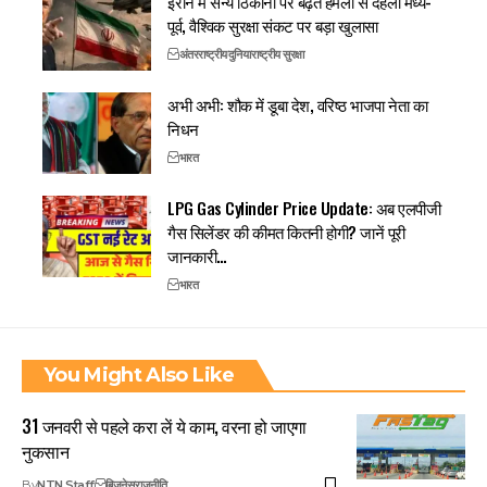
ईरान में सैन्य ठिकानों पर बढ़ते हमलों से दहला मध्य-
पूर्व, वैश्विक सुरक्षा संकट पर बड़ा खुलासा
अंतरराष्ट्रीय
दुनिया
राष्ट्रीय सुरक्षा
अभी अभी: शौक में डूबा देश, वरिष्ठ भाजपा नेता का
निधन
भारत
LPG Gas Cylinder Price Update: अब एलपीजी
गैस सिलेंडर की कीमत कितनी होगी? जानें पूरी
जानकारी…
भारत
You Might Also Like
31 जनवरी से पहले करा लें ये काम, वरना हो जाएगा
नुकसान
By
NTN Staff
बिजनेस
राजनीति