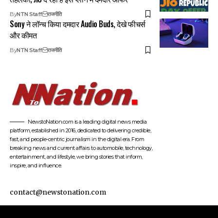
By
NTN Staff
राजनीति
Sony ने लॉन्च किया दमदार Audio Buds, देखे फीचर्स
और कीमत
By
NTN Staff
राजनीति
NewstoNation.com is a leading digital news media
platform, established in 2016, dedicated to delivering credible,
fast, and people-centric journalism in the digital era. From
breaking news and current affairs to automobile, technology,
entertainment, and lifestyle, we bring stories that inform,
inspire, and influence.
contact@newstonation.com