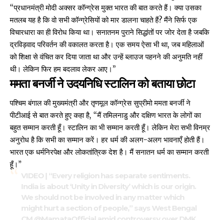
“प्रधानमंत्री मोदी अक्सर कॉन्ग्रेस मुक्त भारत की बात करते हैं। क्या उसका
मतलब यह है कि वो सभी कॉन्ग्रेसियों को मार डालना चाहते हैं? मैंने सिर्फ एक
विचारधारा का ही विरोध किया था। सनातनम ​​पुराने सिद्धांतों पर जोर देता है जबकि
द्रविड़वाद परिवर्तन की वकालत करता है। एक समय ऐसा भी था, जब महिलाओं
को शिक्षा से वंचित कर दिया जाता था और उन्हें ब्लाउज पहनने की अनुमति नहीं
थी। लेकिन फिर हम बदलाव लेकर आए।”
ममता बनर्जी ने उदयनिधि स्टालिन को बताया छोटा
पश्चिम बंगाल की मुख्यमंत्री और तृणमूल कॉन्ग्रेस सुप्रीमो ममता बनर्जी ने
पीटीआई से बात करते हुए कहा है, “मैं तमिलनाडु और दक्षिण भारत के लोगों का
बहुत सम्मान करती हूँ। स्टालिन का भी सम्मान करती हूँ। लेकिन मेरा सभी विनम्र
अनुरोध है कि सभी का सम्मान करें। हर धर्म की अलग-अलग भावनाएँ होती हैं।
भारत एक धर्मनिरपेक्ष और लोकतांत्रिक देश है। मैं सनातन धर्म का सम्मान करती
हूँ।”
VIDEO | “Every religion has separate sentiments.
India is about ‘Unity in Diversity’ which is our origin.
We should not be involved in any matter which
might hurt a section of people,” says West Bengal
CM
@MamataOfficial
amid controversy over DMK