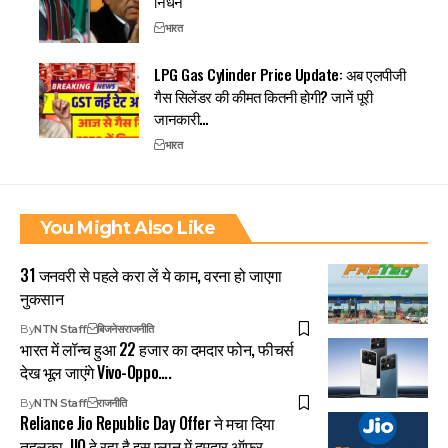
निधन
भारत
LPG Gas Cylinder Price Update: अब एलपीजी
गैस सिलेंडर की कीमत कितनी होगी? जानें पूरी
जानकारी…
भारत
You Might Also Like
31 जनवरी से पहले करा लें ये काम, वरना हो जाएगा
नुकसान
By
NTN Staff
बिजनेस
राजनीति
भारत में लॉन्च हुआ 22 हजार का दमदार फोन, फीचर्स
देख भूल जाएंगे Vivo-Oppo….
By
NTN Staff
राजनीति
Reliance Jio Republic Day Offer ने मचा दिया
तहलका, JIO दे रहा है इस प्लान में दमदार ऑफर