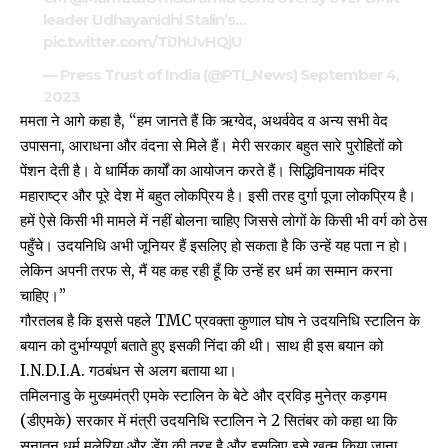
leader Udhayanidhi Stalin’s…
pic.twitter.com/TiJhUvHQjU
— Press Trust of India (@PTI_News)
September 4,
2023
ममता ने आगे कहा है, “हम जानते हैं कि ऋग्वेद, अथर्ववेद व अन्य सभी वेद
उपासना, आराधना और वंदना से मिले हैं। मेरी सरकार बहुत सारे पुरोहितों को
पेंशन देती है। वे धार्मिक कार्यों का आयोजन करते हैं। सिद्धिविनायक मंदिर
महाराष्ट्र और पूरे देश में बहुत लोकप्रिय है। इसी तरह दुर्गा पूजा लोकप्रिय है।
हमें ऐसे किसी भी मामले में नहीं बोलना चाहिए जिससे लोगों के किसी भी वर्ग को ठेस
पहुँचे। उदयनिधि अभी जूनियर हैं इसलिए हो सकता है कि उन्हें यह पता न हो।
लेकिन अपनी तरफ से, मैं यह कह रही हूँ कि उन्हें हर धर्म का सम्मान करना
चाहिए।”
गौरतलब है कि इससे पहले TMC प्रवक्ता कुणाल घोष ने उदयनिधि स्टालिन के
बयान को दुर्भाग्यपूर्ण बताते हुए इसकी
निंदा
की थी। साथ ही इस बयान को
I.N.D.I.A. गठबंधन से अलग बताया था।
तमिलनाडु के मुख्यमंत्री एमके स्टालिन के बेटे और द्रविड़ मुनेत्र कड़गम
(डीएमके) सरकार में मंत्री उदयनिधि स्टालिन ने 2 सितंबर को
कहा
था कि
सनातन धर्म मलेरिया और डेंगू की तरह है और इसलिए इसे खत्म किया जाना